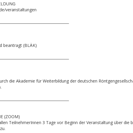
MELDUNG
g.de/veranstaltungen
_______________________________________
nd beantragt (BLÄK)
_______________________________________
durch die Akademie für Weiterbildung der deutschen Röntgengesellscha
.
_______________________________________
E (ZOOM)
llen TeilnehmerInnen 3 Tage vor Beginn der Veranstaltung über die b
zu.