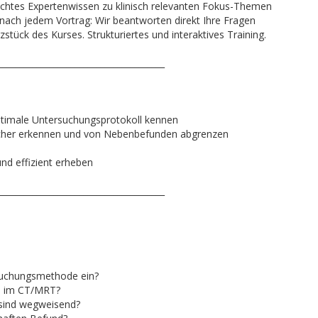
 Echtes Expertenwissen zu klinisch relevanten Fokus-Themen
 nach jedem Vortrag: Wir beantworten direkt Ihre Fragen
rzstück des Kurses. Strukturiertes und interaktives Training.
_______________________________________
optimale Untersuchungsprotokoll kennen
sicher erkennen und von Nebenbefunden abgrenzen
und effizient erheben
_______________________________________
suchungsmethode ein?
n im CT/MRT?
 sind wegweisend?