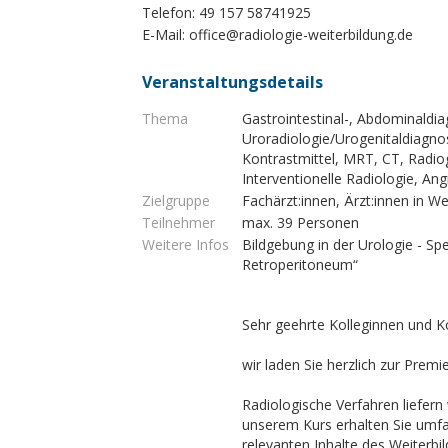
Telefon: 49 157 58741925
E-Mail:
office@radiologie-weiterbildung.de
Veranstaltungsdetails
Thema
Gastrointestinal-, Abdominaldia
Uroradiologie/Urogenitaldiagn
Kontrastmittel, MRT, CT, Radio
Interventionelle Radiologie, An
Zielgruppe
Fachärzt:innen, Ärzt:innen in We
Teilnehmer
max. 39 Personen
Weitere Infos
Bildgebung in der Urologie - S
Retroperitoneum“
Sehr geehrte Kolleginnen und K
wir laden Sie herzlich zur Prem
Radiologische Verfahren liefer
unserem Kurs erhalten Sie umfa
relevanten Inhalte des Weiterbi