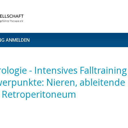
NG ANMELDEN
ologie - Intensives Falltrainin
werpunkte: Nieren, ableitend
 Retroperitoneum