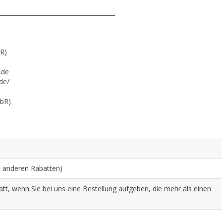
_______________________________________
bR)
.de
.de/
gbR)
it anderen Rabatten)
tt, wenn Sie bei uns eine Bestellung aufgeben, die mehr als einen