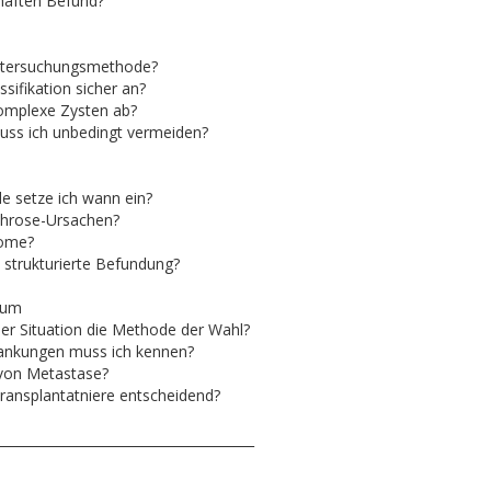
nhaften Befund?
ntersuchungsmethode?
sifikation sicher an?
komplexe Zysten ab?
muss ich unbedingt vermeiden?
 setze ich wann ein?
ephrose-Ursachen?
nome?
e strukturierte Befundung?
eum
her Situation die Methode der Wahl?
rankungen muss ich kennen?
 von Metastase?
Transplantatniere entscheidend?
_______________________________________