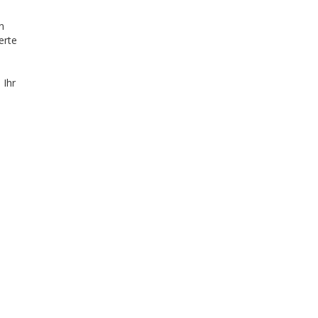
n
erte
 Ihr