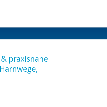
g & praxisnahe
e Harnwege,