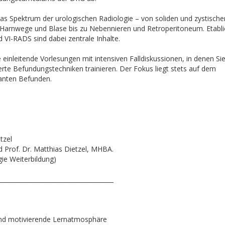
das Spektrum der urologischen Radiologie – von soliden und zystische
 Harnwege und Blase bis zu Nebennieren und Retroperitoneum. Etabli
d VI-RADS sind dabei zentrale Inhalte.
einleitende Vorlesungen mit intensiven Falldiskussionen, in denen Sie
rte Befundungstechniken trainieren. Der Fokus liegt stets auf dem
vanten Befunden.
tzel
nd Prof. Dr. Matthias Dietzel, MHBA.
gie Weiterbildung)
______________________________________
e und motivierende Lernatmosphäre