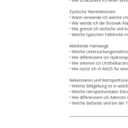
• Wie strukturiere ich einen sin
Zystische Nierenläsionen
• Wann verwende ich welche U
• Wie wende ich die Bosniak-Klas
• Wie grenze ich einfache und 
• Welche typischen Fallstricke 
Ableitende Harnwege
• Welche Untersuchungsmethode
• Wie differenziere ich Hydron
• Wie erkenne ich Urothelkarzi
• Wie nutze ich VI-RADS für ein
Nebennieren und Retroperiton
• Welche Bildgebung ist in welc
• Welche retroperitonealen Erk
• Wie differenziere ich Adenom
• Welche Befunde sind bei der 
__________________________________