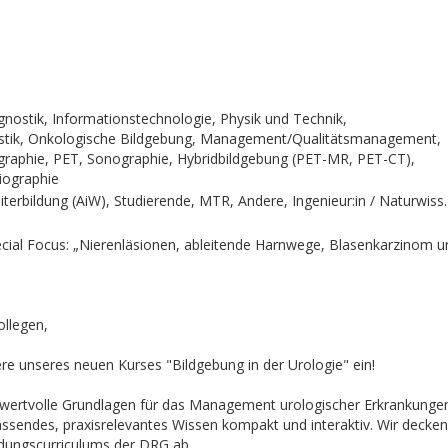
gnostik, Informationstechnologie, Physik und Technik,
ostik, Onkologische Bildgebung, Management/Qualitätsmanagement,
graphie, PET, Sonographie, Hybridbildgebung (PET-MR, PET-CT),
giographie
iterbildung (AiW), Studierende, MTR, Andere, Ingenieur:in / Naturwiss.
pecial Focus: „Nierenläsionen, ableitende Harnwege, Blasenkarzinom u
ollegen,
iere unseres neuen Kurses "Bildgebung in der Urologie" ein!
n wertvolle Grundlagen für das Management urologischer Erkrankungen
ssendes, praxisrelevantes Wissen kompakt und interaktiv. Wir decken 
ldungscurriculums der DRG ab.