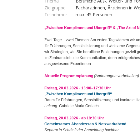
Thema
Berufliche Aus-, Weiter- und For
Zielgruppe
Fachärzt:innen, Ärzt:innen in We
Teilnehmer
max. 45 Personen
„Zwischen Kompliment und Übergriff“ & „The Art of 
Zwei Tage
– zwei Themen: Am ersten Tag widmen wir un
f
ür Erfahrungen, Sensibilisierung und wirksame Gegenst
wir Strategien, wie Sie berufliche Beziehungen gezielt g
Im Zentrum steht die Kommunikation, denn erfolgreiche
ausgewiesene Expertinnen.
Aktuelle Programmplanung
(Änderungen vorbehalten)
Freitag, 20.03.2026 · 13:00–17:30 Uhr
„Zwischen Kompliment und Übergriff“
Raum für Erfahrungen, Sensibilisierung und konkrete H
Leitung
: Gabriele Maria Gerlach
Freitag, 20.03.2026 · ab 18:30 Uhr
Gemeinsames Abendessen & Netzwerkabend
Separat in Schritt 3 der Anmeldung buchbar.