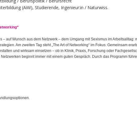
tbildung / Berufspolitik / Berufsrecht
iterbildung (AiW), Studierende, Ingenieur:in / Naturwiss.
Networking“
s – auf Wunsch aus dem Netzwerk – dem Umgang mit Sexismus im Arbeitsalltag: 
rategien. Am zweiten Tag steht
„The Art
of
Networking“ im Fokus: Gemeinsam erarb
estalten und wirksam einsetzen – ob in Klinik, Praxis, Forschung oder Fachgesellsc
s Netzwerken beginnt immer mit einem guten Gespr
äch. Durch das Programm führe
andlungsoptionen.