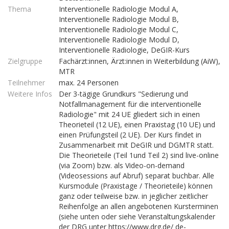
Thema
Interventionelle Radiologie Modul A,
Interventionelle Radiologie Modul B,
Interventionelle Radiologie Modul C,
Interventionelle Radiologie Modul D,
Interventionelle Radiologie, DeGIR-Kurs
Zielgruppe
Fachärzt:innen, Ärzt:innen in Weiterbildung (AiW),
MTR
Teilnehmer
max. 24 Personen
Weitere Infos
Der 3-tägige Grundkurs "Sedierung und
Notfallmanagement für die interventionelle
Radiologie" mit 24 UE gliedert sich in einen
Theorieteil (12 UE), einen Praxistag (10 UE) und
einen Prüfungsteil (2 UE). Der Kurs findet in
Zusammenarbeit mit DeGIR und DGMTR statt.
Die Theorieteile (Teil 1und Teil 2) sind live-online
(via Zoom) bzw. als Video-on-demand
(Videosessions auf Abruf) separat buchbar. Alle
Kursmodule (Praxistage / Theorieteile) können
ganz oder teilweise bzw. in jeglicher zeitlicher
Reihenfolge an allen angebotenen Kursterminen
(siehe unten oder siehe Veranstaltungskalender
der DRG unter https://www.drg.de/ de-